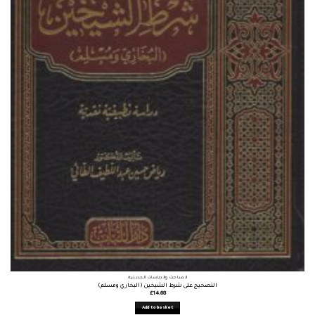
المباحث والدراسات الحديثية
التصحيح على شرط الشيخين (البخاري ومسلم)
£
14.68
Add to basket