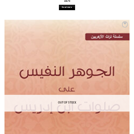
£
4.73
Read more
OUT OF STOCK