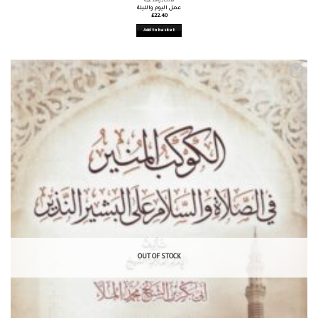
الأذكار والأدعية
عمل اليوم والليلة
£
22.40
Add to basket
OUT OF STOCK