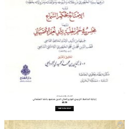
الأثبات والمشيخات
إجازة الحافظ الزبيدي للوزير كمال الدين محمود باشا العثماني
£
8.56
Add to basket