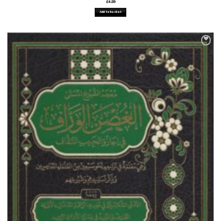
£
4.89
Add to basket