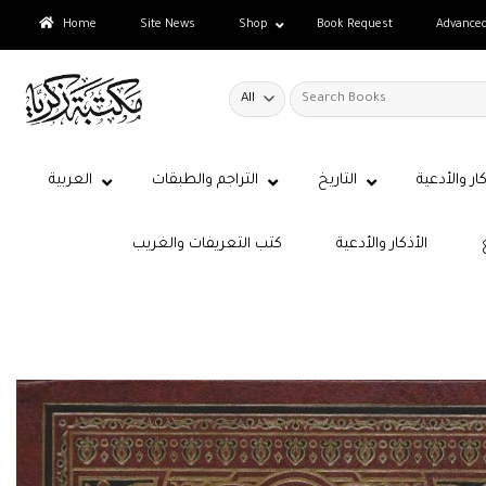
Skip
Home
Site News
Shop
Book Request
Advance
to
content
Search
for:
كار والأدعية
التاريخ
التراجم والطبقات
العربية
الأذكار والأدعية
كتب التعريفات والغريب