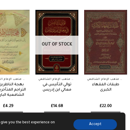
OUT OF STOCK
أعيان مذهب الإمام الشافعي
أعيان مذهب الإمام الشافعي
أعيان مذهب الإمام الشافعي
طبقات الفقهاء
توالي التأنيس في
بهجة الناظرين
الكبرى
معالي ابن إدريس
التراجم المتأخر
الشافعية البا
£
4.29
£
14.68
£
22.00
dd to basket
Read more
Add to basket
 give you the best experience on
Accept