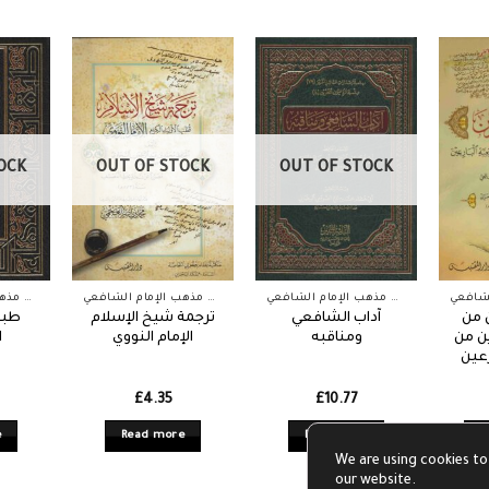
OCK
OUT OF STOCK
OUT OF STOCK
أعيان مذهب الإمام الشافعي
أعيان مذهب الإمام الشافعي
أعيان مذهب الإمام الشافعي
 من
آداب الشافعي
ترجمة شيخ الإسلام
طبق
ين من
ومناقبه
الإمام النووي
ا
رعين
£
4.35
£
10.77
e
Read more
Read more
A
We are using cookies to
our website.