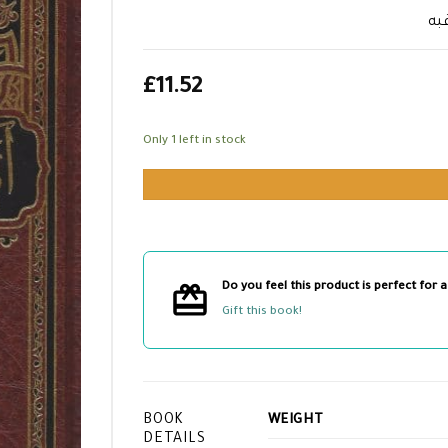
به
£
11.52
Only 1 left in stock
Do you feel this product is perfect for a
Gift this book!
BOOK
WEIGHT
DETAILS