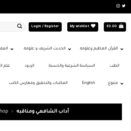
Login / Register
My wishlist
£
0.00
القرآن العظيم وعلومه
الحديث الشريف و علومه
العقي
الطب
السياسة الشرعية والحسبة
الردود
علم ال
متنوع
English
المكتبات والتحقيق وفهارس الكتب
آداب الشافعي ومناقبه
»
hop