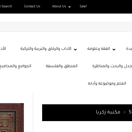
d Search
Contact Us
About Us
Sale!
دة
الفقه وعلومه
الآداب والرقاق والتربية والتزكية
الأذ
جدل والبحث والمناظرة
المنطق والفلسفة
الجوامع والمجاميع
العلم وموضوعه وآدابه
S
»
مكتبة زكريا