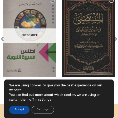
OUT OF STOCK
السيرة والشمائل
السيرة والشمائل
المستصفى في سنن المصطفى ط المنهاج
أطلس السيرة النبوية
We are using cookies to give you the best experience on our
£
10.60
£
13.26
website.
Read more
Add to basket
You can find out more about which cookies we are using or
switch them off in settings
1
Accept
Settings
Visa
PayPal
Stripe