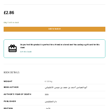
£
2.86
Only 1 left in stock
Add to basket
Do you feel this product is perfect for a friend or a loved one? You can buy a gift card for this
item!
Gift this book!
BOOK DETAILS
WEIGHT
0.123 kg
BOOK AUTHOR
أبو العباس أحمد بن معد بن عيسى الأقليشي
AUTHOR'S YEAR OF DEATH
555
PUBLISHER
دار المقتبس
EDITION
الأولى