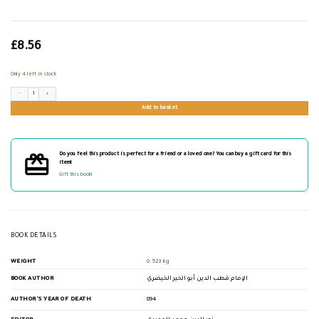
£
8.56
Only 4 left in stock
إجازة الحافظ الزبيدي للوزير كمال الدين محمود باشا العثماني quantity
Add to basket
Do you feel this product is perfect for a friend or a loved one? You can buy a gift card for this
item!
Gift this book!
BOOK DETAILS
WEIGHT
0.523 kg
BOOK AUTHOR
الإمام قطب الدين أبو الخير الخيضري
AUTHOR'S YEAR OF DEATH
894