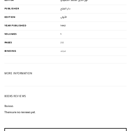
EDITOR
نور الدين محمد الحميدي
PUBLISHER
دار الفتح
EDITION
الأولى
YEAR PUBLISHED
1442
VOLUMES
1
PAGES
232
BINDING
مجلد
MORE INFORMATION
BOOKS REVIEWS
Reviews
There are no reviews yet.