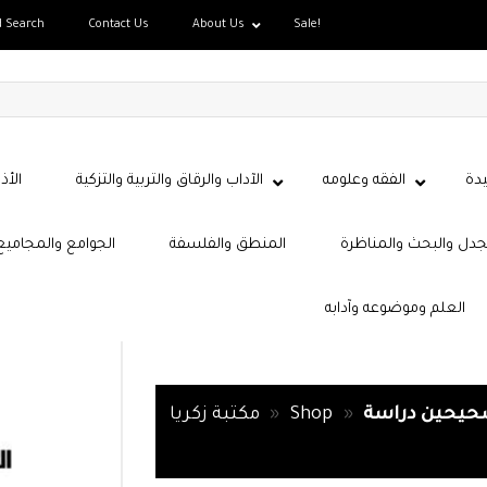
d Search
Contact Us
About Us
Sale!
دة
الفقه وعلومه
الآداب والرقاق والتربية والتزكية
الأذ
جدل والبحث والمناظرة
المنطق والفلسفة
الجوامع والمجاميع
العلم وموضوعه وآدابه
لصحيحين دراسة
»
Shop
»
مكتبة زكريا