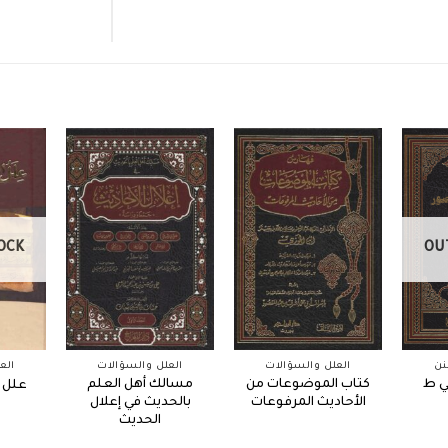
OCK
OU
نن
العلل والسؤالات
العلل والسؤالات
الع
ي ط
كتاب الموضوعات من
مسالك أهل العلم
علل ا
الأحاديث المرفوعات
بالحديث في إعلال
الحديث