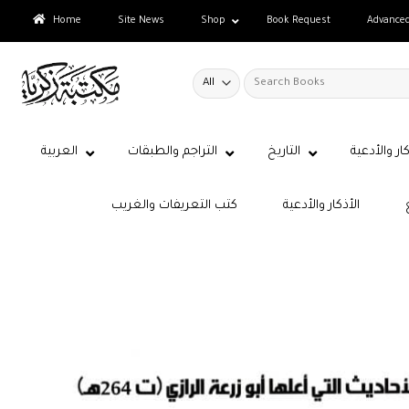
Skip
Home
Site News
Shop
Book Request
Advance
to
content
Search
for:
كار والأدعية
التاريخ
التراجم والطبقات
العربية
الأذكار والأدعية
كتب التعريفات والغريب