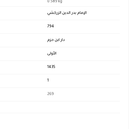
0.589 kg
الإمام بدر الدين الزركشي
H
794
دار ابن حزم
الأولى
1435
1
269