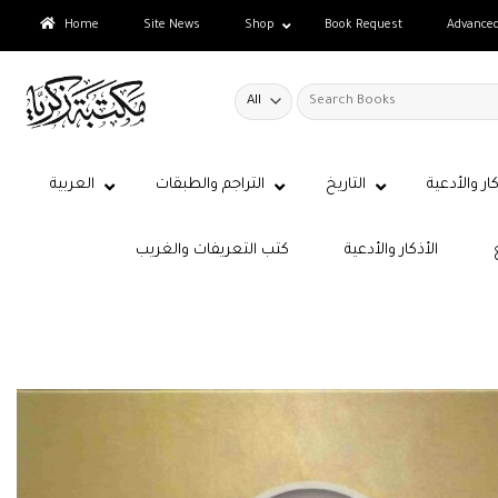
Skip
Home
Site News
Shop
Book Request
Advance
to
content
Search
for:
كار والأدعية
التاريخ
التراجم والطبقات
العربية
الأذكار والأدعية
كتب التعريفات والغريب