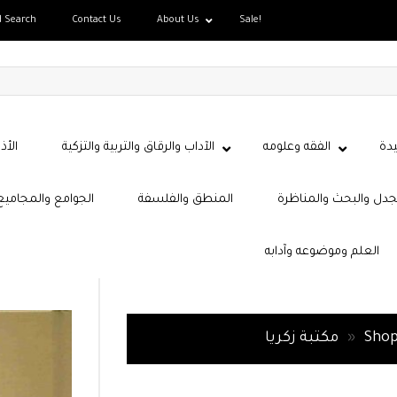
d Search
Contact Us
About Us
Sale!
دة
الفقه وعلومه
الآداب والرقاق والتربية والتزكية
الأذ
جدل والبحث والمناظرة
المنطق والفلسفة
الجوامع والمجاميع
العلم وموضوعه وآدابه
Sho
»
مكتبة زكريا