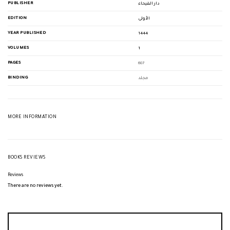
PUBLISHER
دار الفيحاء
EDITION
الأولى
YEAR PUBLISHED
1444
VOLUMES
1
PAGES
607
BINDING
مجلد
MORE INFORMATION
BOOKS REVIEWS
Reviews
There are no reviews yet.