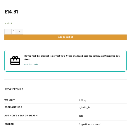
£
14.31
In stock
البلاغة الواضحة ومعه دليل البلاغة الواضحة quantity
Add to basket
Do you feel this product is perfect for a friend or a loved one? You can buy a gift card for this
item!
Gift this book!
BOOK DETAILS
WEIGHT
1.07 kg
BOOK AUTHOR
علي الجارم
AUTHOR'S YEAR OF DEATH
1368
EDITOR
أحمد محمد العودة