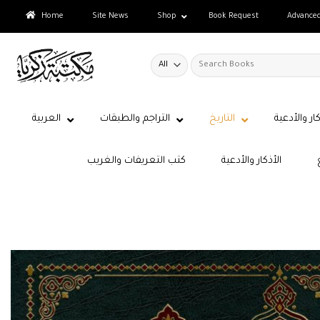
Skip
Home
Site News
Shop
Book Request
Advance
to
content
Search
for:
كار والأدعية
التاريخ
التراجم والطبقات
العربية
الأذكار والأدعية
كتب التعريفات والغريب