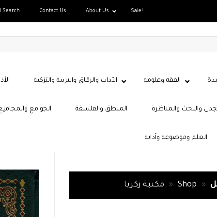
d Search
Contact Us
About Us
Sale!
دة
الفقه وعلومه
الآداب والرقاق والتربية والتزكية
الأذ
جدل والبحث والمناظرة
المنطق والفلسفة
الجوامع والمجاميع
العلم وموضوعه وآدابه
ل
»
Shop
»
مكتبة زكريا