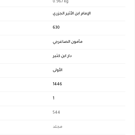
0.967 kg
الإمام ابن الأثير الجزري
H
630
مأمون الصاغرجي
دار ابن كثير
الأولى
1446
1
544
مجلد