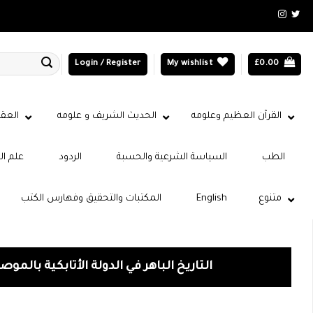
Login / Register
My wishlist
£
0.00
القرآن العظيم وعلومه
الحديث الشريف و علومه
العقي
الطب
السياسة الشرعية والحسبة
الردود
علم ال
متنوع
English
المكتبات والتحقيق وفهارس الكتب
التاريخ الباهر في الدولة الأتابكية بالموص