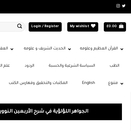
Login / Register
My wishlist
£
0.00
القرآن العظيم وعلومه
الحديث الشريف و علومه
العقي
الطب
السياسة الشرعية والحسبة
الردود
علم ال
متنوع
English
المكتبات والتحقيق وفهارس الكتب
الجواهر اللؤلؤية في شرح الأربعين النووي