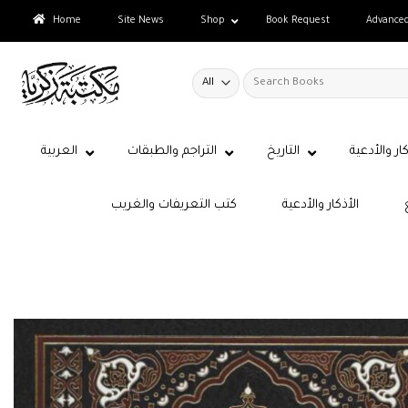
Skip
Home
Site News
Shop
Book Request
Advance
to
content
Search
for:
كار والأدعية
التاريخ
التراجم والطبقات
العربية
الأذكار والأدعية
كتب التعريفات والغريب