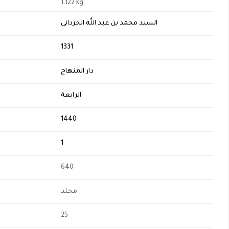
1.122 kg
السيد محمد بن عبد الله الجرداني
H
1331
دار المنهاج
الرابعة
1440
1
640
مجلد
25