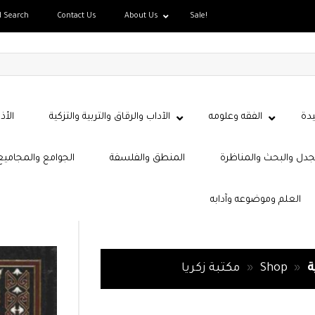
d Search
Contact Us
About Us
Sale!
دة
الفقه وعلومه
الآداب والرقاق والتربية والتزكية
الأذ
جدل والبحث والمناظرة
المنطق والفلسفة
الجوامع والمجاميع
العلم وموضوعه وآدابه
ة
»
Shop
»
مكتبة زكريا