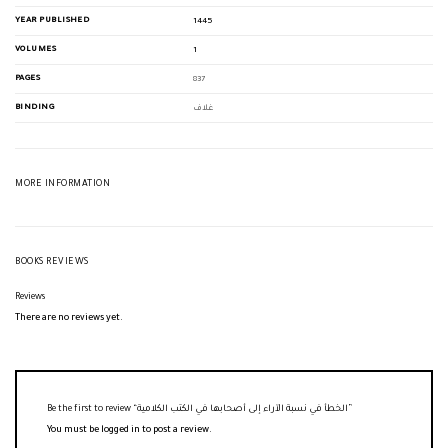
YEAR PUBLISHED
1445
VOLUMES
1
PAGES
837
BINDING
غلاف
MORE INFORMATION
BOOKS REVIEWS
Reviews
There are no reviews yet.
Be the first to review “الخطأ في نسبة الآراء إلى أصحابها في الكتب الكلامية”
You must be
logged in
to post a review.