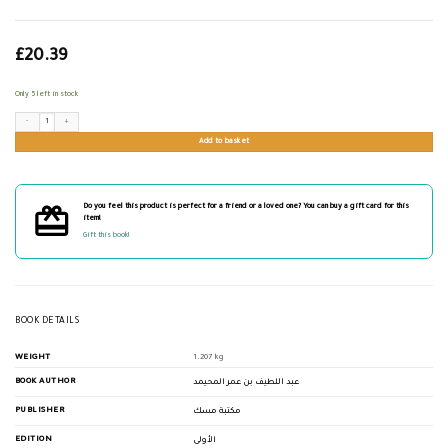
£
20.39
Only 5 left in stock
الخطأ في نسبة الآراء إلى أصحابها في الكتب الكلامية quantity
Add to basket
Do you feel this product is perfect for a friend or a loved one? You can buy a gift card for this
item!
Gift this book!
BOOK DETAILS
WEIGHT
1.207 kg
BOOK AUTHOR
عبد اللطيف بن عمر المحيمد
PUBLISHER
مكتبة مسك
EDITION
الأولى