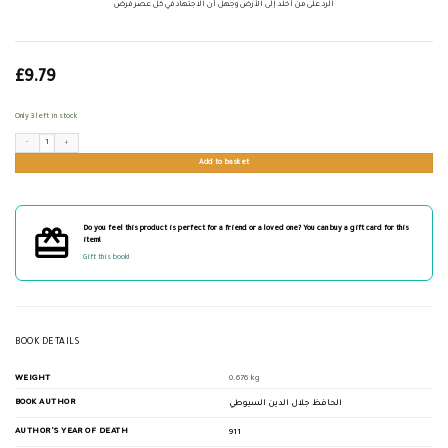
الرد على من أخلد إلى الأرض وجهل أن الاجتهاد في كل عصر فرض
£
9.79
Only 3 left in stock
الرد على من أخلد إلى الأرض وجهل أن الاجتهاد في كل عصر فرض quantity
Add to basket
Do you feel this product is perfect for a friend or a loved one? You can buy a gift card for this
item!
Gift this book!
BOOK DETAILS
WEIGHT
0.676 kg
BOOK AUTHOR
الحافظ جلال الدين السيوطي
AUTHOR'S YEAR OF DEATH
911