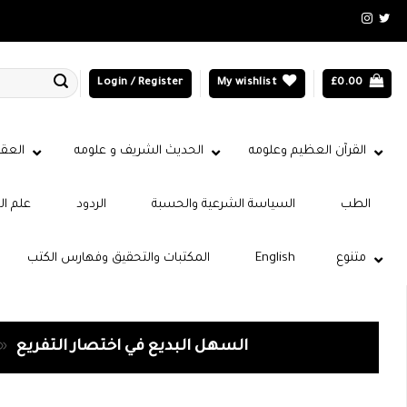
Login / Register
My wishlist
£
0.00
القرآن العظيم وعلومه
الحديث الشريف و علومه
العقي
الطب
السياسة الشرعية والحسبة
الردود
علم ال
متنوع
English
المكتبات والتحقيق وفهارس الكتب
السهل البديع في اختصار التفريع
»