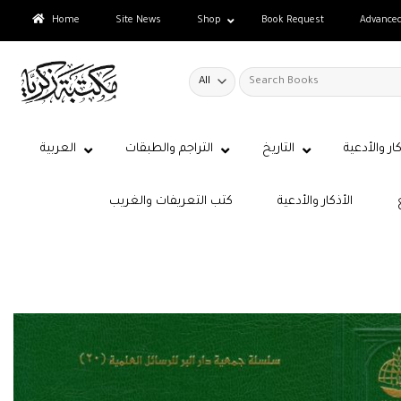
Skip
Home
Site News
Shop
Book Request
Advance
to
content
Search
for:
كار والأدعية
التاريخ
التراجم والطبقات
العربية
الأذكار والأدعية
كتب التعريفات والغريب