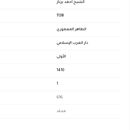
الشيخ أحمد برناز
H
1138
الطاهر المعموري
دار الغرب الإسلامي
الأولى
1410
1
616
مجلد