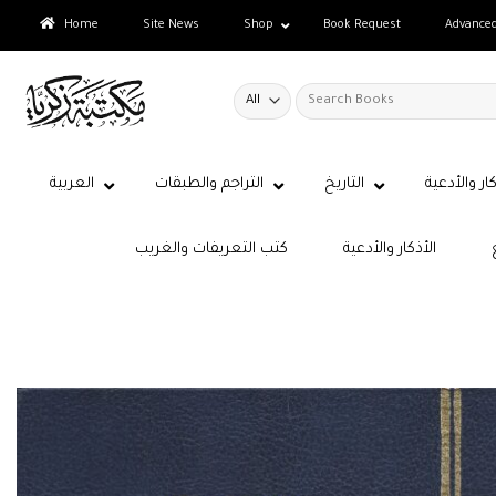
Skip
Home
Site News
Shop
Book Request
Advance
to
content
Search
for:
كار والأدعية
التاريخ
التراجم والطبقات
العربية
الأذكار والأدعية
كتب التعريفات والغريب