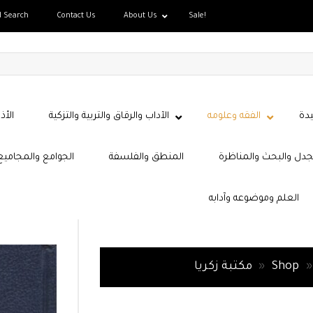
d Search
Contact Us
About Us
Sale!
دة
الفقه وعلومه
الآداب والرقاق والتربية والتزكية
الأذ
جدل والبحث والمناظرة
المنطق والفلسفة
الجوامع والمجاميع
العلم وموضوعه وآدابه
»
Shop
»
مكتبة زكريا