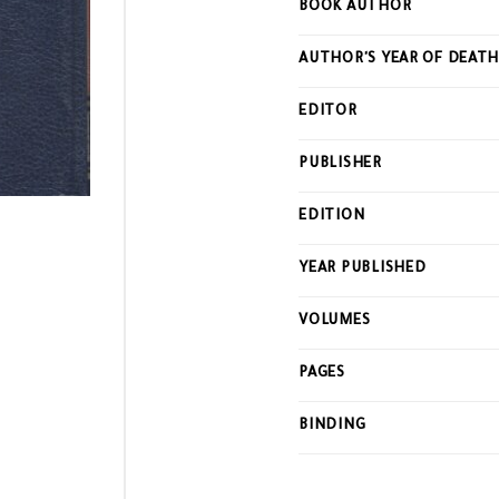
BOOK AUTHOR
this
product
AUTHOR'S YEAR OF DEAT
EDITOR
PUBLISHER
EDITION
YEAR PUBLISHED
VOLUMES
PAGES
BINDING