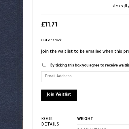
لإجتهاد
£
11.71
Out of stock
Join the waitlist to be emailed when this p
By ticking this box you agree to receive wait
Enter
your
email
address
Join Waitlist
to
join
the
BOOK
WEIGHT
waitlist
DETAILS
for