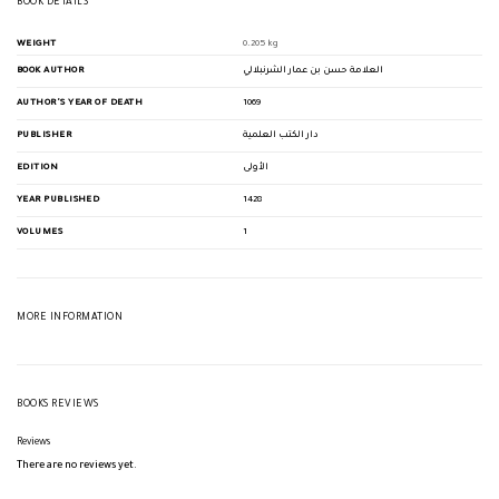
BOOK DETAILS
WEIGHT
0.205 kg
BOOK AUTHOR
العلامة حسن بن عمار الشرنبلالي
AUTHOR'S YEAR OF DEATH
1069
PUBLISHER
دار الكتب العلمية
EDITION
الأولى
YEAR PUBLISHED
1428
VOLUMES
1
MORE INFORMATION
BOOKS REVIEWS
Reviews
There are no reviews yet.