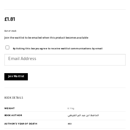
£
1.81
Out of stock
Join the waitlist to be emailed when this product becomes available
By ticking this box you agree to receive waitlist communications by email
Enter
your
email
address
to
join
Join Waitlist
the
waitlist
for
this
product
BOOK DETAILS
WEIGHT
0.1 kg
BOOK AUTHOR
الحافظ ابن عبد البر القرطبي
AUTHOR'S YEAR OF DEATH
463