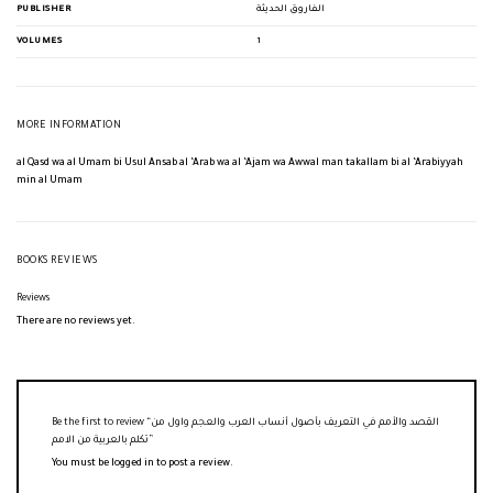
PUBLISHER
الفاروق الحديثة
VOLUMES
1
MORE INFORMATION
al Qasd wa al Umam bi Usul Ansab al ‘Arab wa al ‘Ajam wa Awwal man takallam bi al ‘Arabiyyah
min al Umam
BOOKS REVIEWS
Reviews
There are no reviews yet.
Be the first to review “القصد والأمم في التعريف بأصول أنساب العرب والعجم واول من
تكلم بالعربية من الامم”
You must be
logged in
to post a review.