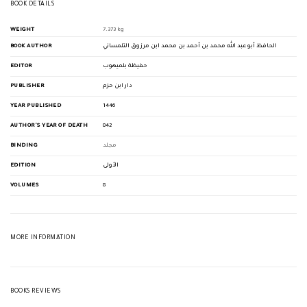
BOOK DETAILS
WEIGHT
7.373 kg
BOOK AUTHOR
الحافظ أبو عبد الله محمد بن أحمد بن محمد ابن مرزوق التلمساني
EDITOR
حفيظة بلميهوب
PUBLISHER
دار ابن حزم
YEAR PUBLISHED
1446
AUTHOR'S YEAR OF DEATH
842
BINDING
مجلد
EDITION
الأولى
VOLUMES
8
MORE INFORMATION
BOOKS REVIEWS