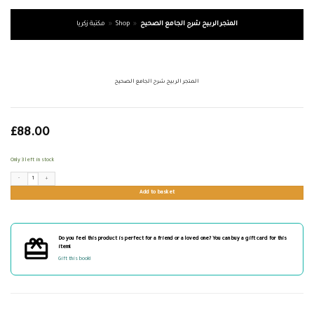
المتجر الربيح شرح الجامع الصحيح
»
Shop
»
مكتبة زكريا
المتجر الربيح شرح الجامع الصحيح
£
88.00
Only 3 left in stock
المتجر الربيح شرح الجامع الصحيح quantity
Add to basket
Do you feel this product is perfect for a friend or a loved one? You can buy a gift card for this
item!
Gift this book!