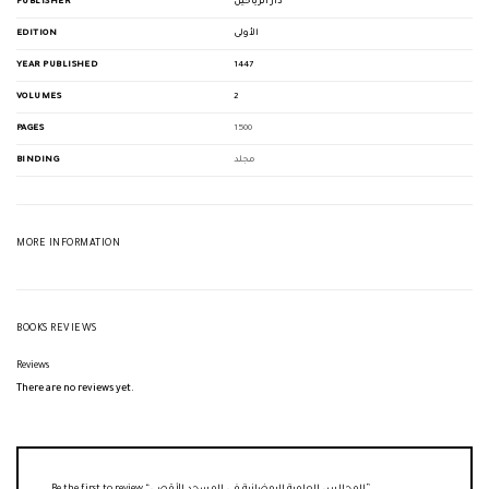
PUBLISHER
دار الرياحين
EDITION
الأولى
YEAR PUBLISHED
1447
VOLUMES
2
PAGES
1500
BINDING
مجلد
MORE INFORMATION
BOOKS REVIEWS
Reviews
There are no reviews yet.