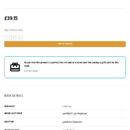
£
39.15
Only 5 left in stock
المجالس العلمية الرمضانية في المسجد الأقصى quantity
Add to basket
Do you feel this product is perfect for a friend or a loved one? You can buy a gift card for this
item!
Gift this book!
BOOK DETAILS
WEIGHT
2.995 kg
BOOK AUTHOR
مجموعة من المؤلفين
EDITOR
مجموعة محققين