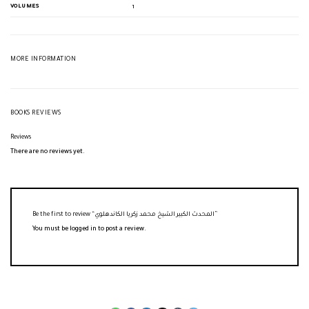
VOLUMES
1
MORE INFORMATION
BOOKS REVIEWS
Reviews
There are no reviews yet.
Be the first to review “المحدث الكبير الشيخ محمد زكريا الكاندهلوي”
You must be
logged in
to post a review.