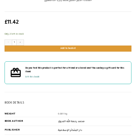
المحدث الكبير الشيخ محمد زكريا الكاندهلوي
£
11.42
Only 2 left in stock
المحدث الكبير الشيخ محمد زكريا الكاندهلوي quantity
Add to basket
Do you feel this product is perfect for a friend or a loved one? You can buy a gift card for this
item!
Gift this book!
BOOK DETAILS
WEIGHT
0.801 kg
BOOK AUTHOR
محمد رحمة الله الندوي
PUBLISHER
دار البشائر الإسلامية