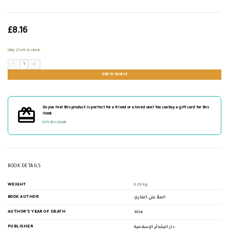
£
8.16
Only 2 left in stock
تعليقات القاري على ثلاثيات البخاري quantity
Add to basket
Do you feel this product is perfect for a friend or a loved one? You can buy a gift card for this
item!
Gift this book!
BOOK DETAILS
WEIGHT
0.83 kg
BOOK AUTHOR
الملأ علي القاري
AUTHOR'S YEAR OF DEATH
1014
PUBLISHER
دار البشائر الإسلامية