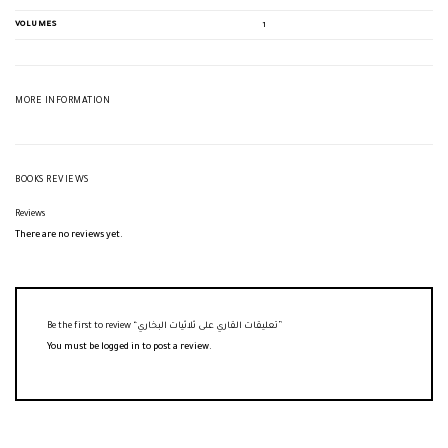
VOLUMES
1
MORE INFORMATION
BOOKS REVIEWS
Reviews
There are no reviews yet.
Be the first to review “تعليقات القاري على ثلاثيات البخاري”
You must be
logged in
to post a review.