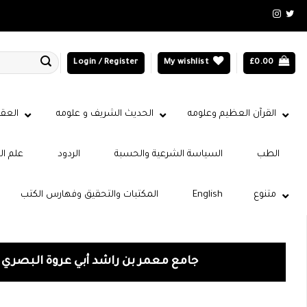
Login / Register
My wishlist
£
0.00
القرآن العظيم وعلومه
الحديث الشريف و علومه
العقي
الطب
السياسة الشرعية والحسبة
الردود
علم ال
متنوع
English
المكتبات والتحقيق وفهارس الكتب
جامع معمر بن راشد أبي عروة البصري