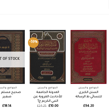
-59%
T OF STOCK
الجوامع والسنن
الجوامع والسنن
الجوامع والس
السنن الكبرى
المدونة الجامعة
صحيح مسلم 
للنسائي ط الرسالة
للأحاديث المروية عن
صغير
النبي الكريم ج1
Original
Current
£
18.14
£
24.25
£
10.00
£
94.20