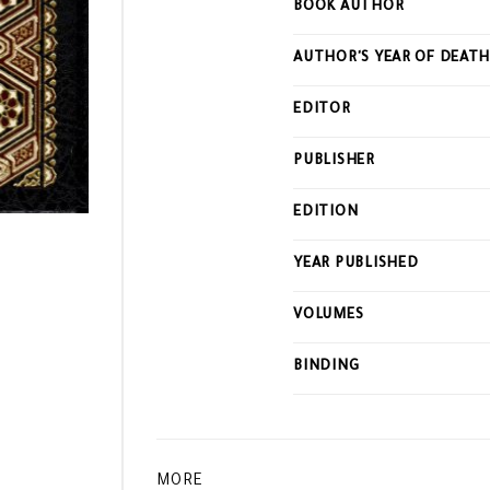
BOOK AUTHOR
this
product
AUTHOR'S YEAR OF DEAT
EDITOR
PUBLISHER
EDITION
YEAR PUBLISHED
VOLUMES
BINDING
MORE