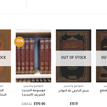
-12%
OCK
OUT OF STOCK
OU
نن
الجوامع والسنن
الجوامع والسنن
الج
قطع
موسوعة الحديث
الص
سنن الدارمي ط النوادر
الشريف (الجديد)
البخا
Original
Current
£
194.12
£
170.00
£
13.11