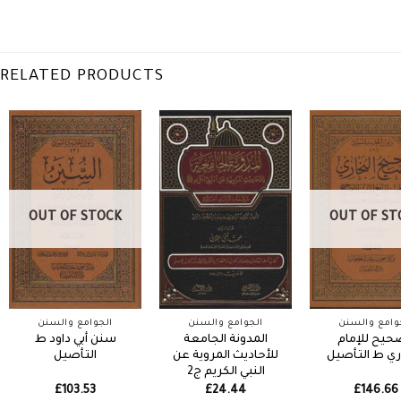
RELATED PRODUCTS
OUT OF STOCK
OUT OF ST
وامع والسنن
الجوامع والسنن
الجوامع والسنن
حيح للإمام
المدونة الجامعة
سنن أبي داود ط
ري ط التأصيل
للأحاديث المروية عن
التأصيل
النبي الكريم ج2
£
103.53
£
24.44
£
146.66