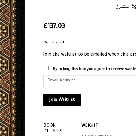
وة البصري
£
137.03
Out of stock
Join the waitlist to be emailed when this p
By ticking this box you agree to receive wait
Enter
your
email
address
Join Waitlist
to
join
the
BOOK
WEIGHT
waitlist
DETAILS
for