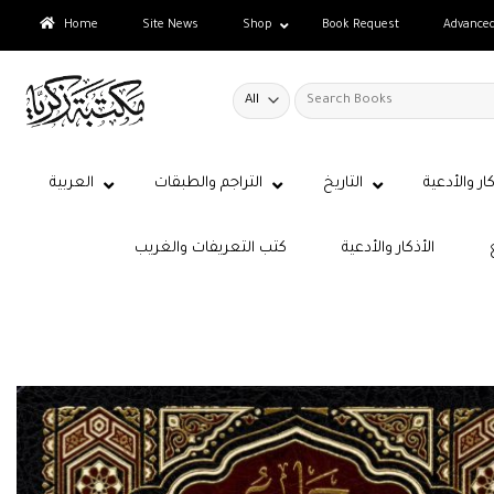
Skip
Home
Site News
Shop
Book Request
Advance
to
content
Search
for:
كار والأدعية
التاريخ
التراجم والطبقات
العربية
الأذكار والأدعية
كتب التعريفات والغريب