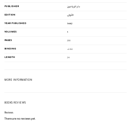
PUBLISHER
دار الرياحين
EDITION
الأولى
YEAR PUBLISHED
1442
VOLUMES
1
PAGES
200
BINDING
غلاف
LENGTH
24
MORE INFORMATION
BOOKS REVIEWS
Reviews
There are no reviews yet.