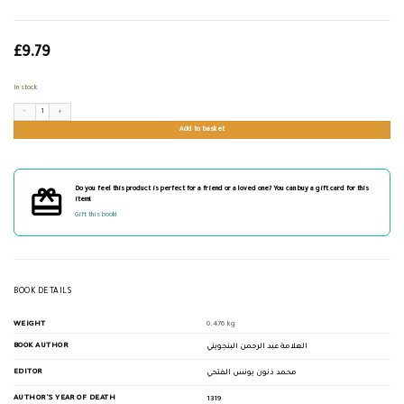
£
9.79
In stock
حاشية البنجويني على رسالة آداب البحث والمناظرة quantity
Add to basket
Do you feel this product is perfect for a friend or a loved one? You can buy a gift card for this
item!
Gift this book!
BOOK DETAILS
WEIGHT
0.476 kg
BOOK AUTHOR
العلامة عبد الرحمن البنجويني
EDITOR
محمد ذنون يونس الفتحي
AUTHOR'S YEAR OF DEATH
1319