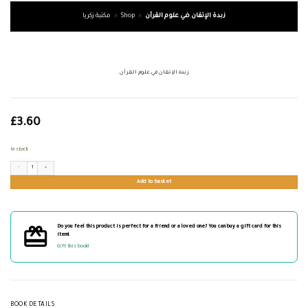
زبدة الإتقان في علوم القرآن
»
Shop
»
مكتبة زكريا
زبدة الإتقان في علوم القرآن
£
3.60
In stock
زبدة الإتقان في علوم القرآن quantity
Add to basket
Do you feel this product is perfect for a friend or a loved one? You can buy a gift card for this
item!
Gift this book!
BOOK DETAILS