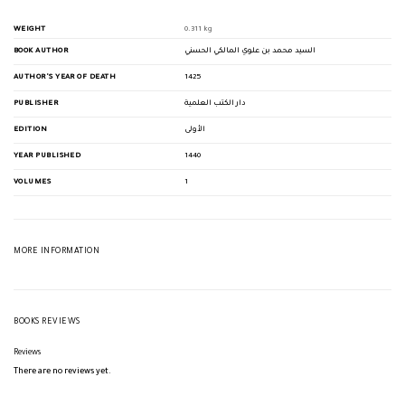
WEIGHT
0.311 kg
BOOK AUTHOR
السيد محمد بن علوي المالكي الحسني
AUTHOR'S YEAR OF DEATH
1425
PUBLISHER
دار الكتب العلمية
EDITION
الأولى
YEAR PUBLISHED
1440
VOLUMES
1
MORE INFORMATION
BOOKS REVIEWS
Reviews
There are no reviews yet.