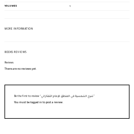
VOLUMES
1
MORE INFORMATION
BOOKS REVIEWS
Reviews
There are no reviews yet.
Be the first to review “شرح الشمسية في المنطق للإمام التفتازاني”
You must be
logged in
to post a review.