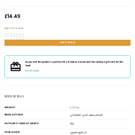
£
14.49
Only 3 left in stock
شرح الشمسية في المنطق للإمام التفتازاني quantity
Add to basket
Do you feel this product is perfect for a friend or a loved one? You can buy a gift card for this
item!
Gift this book!
BOOK DETAILS
WEIGHT
0.722 kg
BOOK AUTHOR
الإمام سعد الدين التفتازاني
AUTHOR'S YEAR OF DEATH
792
PUBLISHER
دار النور المبين