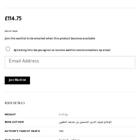
£
114.75
Out of stock
Join the waitlist to be emailed when this product becomes available
By ticking this box you agree to receive waitlist communications by email
Enter
your
email
address
to
join
Join Waitlist
the
waitlist
for
this
product
BOOK DETAILS
WEIGHT
9.57 kg
BOOK AUTHOR
الإمام شرف الدين الحسين بن محمد الطيبي
AUTHOR'S YEAR OF DEATH
743