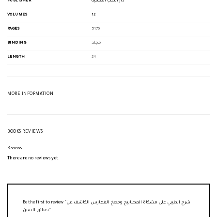
PUBLISHER
دار الكتب العلمية
VOLUMES
12
PAGES
5176
BINDING
مجلد
LENGTH
24
MORE INFORMATION
BOOKS REVIEWS
Reviews
There are no reviews yet.
Be the first to review “شرح الطيبي على مشكاة المصابيح ومعخ الفهارس الكاشف عن
حقائق السنن”