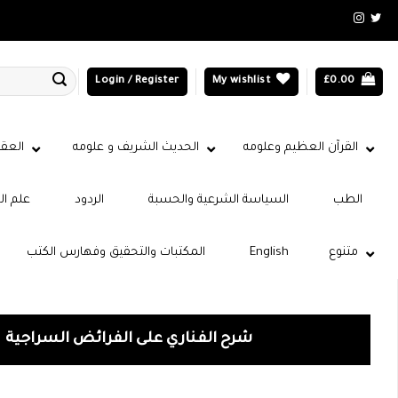
Login / Register
My wishlist
£
0.00
القرآن العظيم وعلومه
الحديث الشريف و علومه
العقي
الطب
السياسة الشرعية والحسبة
الردود
علم ال
متنوع
English
المكتبات والتحقيق وفهارس الكتب
شرح الفناري على الفرائض السراجية