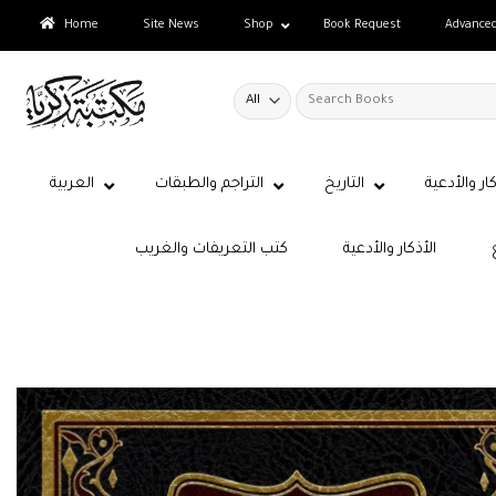
Skip
Home
Site News
Shop
Book Request
Advance
to
content
Search
for:
كار والأدعية
التاريخ
التراجم والطبقات
العربية
الأذكار والأدعية
كتب التعريفات والغريب