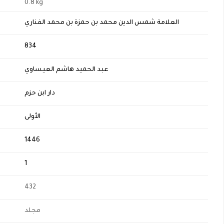
0.8 kg
العلامة شمس الدين محمد بن حمزة بن محمد الفناري
H
834
عبد الحميد هاشم العيساوي
دار ابن حزم
الأولى
1446
1
432
مجلد