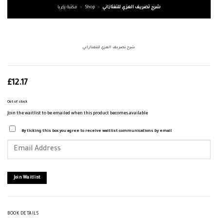
شرح تصريف العزي للتفتازاني
»
Shop
»
مكتبة زكريا
شرح تصريف العزي للتفتازاني
£
12.17
Out of stock
Join the waitlist to be emailed when this product becomes available
By ticking this box you agree to receive waitlist communications by email
Enter
your
email
address
to
join
Join Waitlist
the
waitlist
for
this
product
BOOK DETAILS