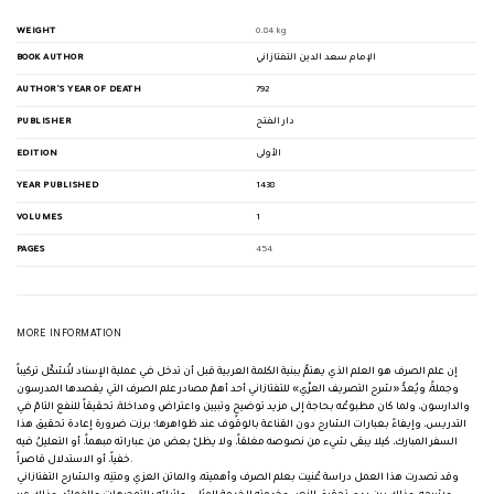
WEIGHT
0.84 kg
BOOK AUTHOR
الإمام سعد الدين التفتازاني
AUTHOR'S YEAR OF DEATH
792
PUBLISHER
دار الفتح
EDITION
الأولى
YEAR PUBLISHED
1438
VOLUMES
1
PAGES
454
MORE INFORMATION
إن علم الصرف هو العلم الذي يهتمُّ ببنية الكلمة العربية قبل أن تدخل في عملية الإسناد لتُشكّل تركيباً
وجملةً، ويُعدُّ «شرح التصريف العزّي» للتفتازاني أحد أهمّ مصادر علم الصرف التي يقصدها المدرسون
والدارسون، ولما كان مطبوعُه بحاجة إلى مزيد توضيحٍ وتبيين واعتراض ومداخلة، تحقيقاً للنفع التامّ في
التدريس، وإيفاءً بعبارات الشارح دون القناعة بالوقوف عند ظواهرها؛ برزت ضرورة إعادة تحقيق هذا
السفر المبارك، كيلا يبقى شيء من نصوصه مغلقاً، ولا يظلّ بعض من عباراته مبهماً، أو التعليلُ فيه
خفياً، أو الاستدلال قاصراً.
وقد تصدرت هذا العمل دراسة عُنيت بعلم الصرف وأهميته، والماتن العزي ومتنِه، والشارح التفتازاني