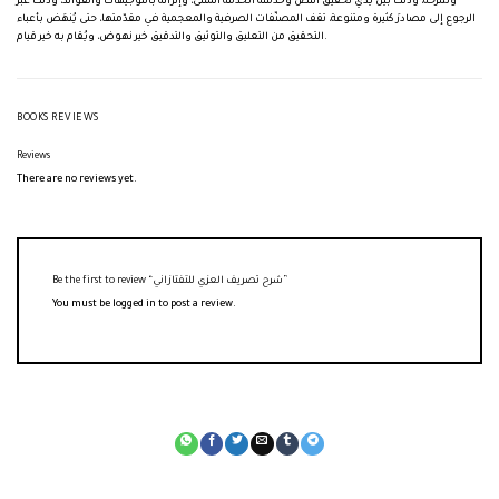
وشرحه، وذلك بين يدي تحقيق النص وخدمته الخدمة المثلى، وإثرائه بالتوجيهات والفوائد، وذلك عبر
الرجوع إلى مصادرَ كثيرة ومتنوعة، تقف المصنّفات الصرفية والمعجمية في مقدّمتها، حتى يُنهَض بأعباء
التحقيق من التعليق والتوثيق والتدقيق خير نهوض، ويُقام به خير قيام.
BOOKS REVIEWS
Reviews
There are no reviews yet.
Be the first to review “شرح تصريف العزي للتفتازاني”
You must be
logged in
to post a review.