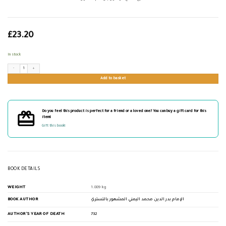
£
23.20
In stock
شرح منهاج الوصول إلى علم الأصول quantity
Add to basket
Do you feel this product is perfect for a friend or a loved one? You can buy a gift card for this
item!
Gift this book!
BOOK DETAILS
WEIGHT
1.889 kg
BOOK AUTHOR
الإمام بدر الدين محمد اليمني المشهور بالتستري
AUTHOR'S YEAR OF DEATH
732