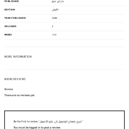
PUBLISHER
دار ابن حزم
EDITION
الأولى
YEAR PUBLISHED
1440
VOLUMES
2
PAGES
1038
MORE INFORMATION
BOOKS REVIEWS
Reviews
There are no reviews yet.
Be the first to review “شرح منهاج الوصول إلى علم الأصول”
You must be
logged in
to post a review.