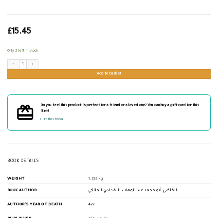
£
15.45
Only 2 left in stock
عيون المسائل للقاضي عبد الوهاب البغدادي quantity
Add to basket
Do you feel this product is perfect for a friend or a loved one? You can buy a gift card for this
item!
Gift this book!
BOOK DETAILS
WEIGHT
1.292 kg
BOOK AUTHOR
القاضي أبو محمد عبد الوهاب البغدادي المالكي
AUTHOR'S YEAR OF DEATH
422