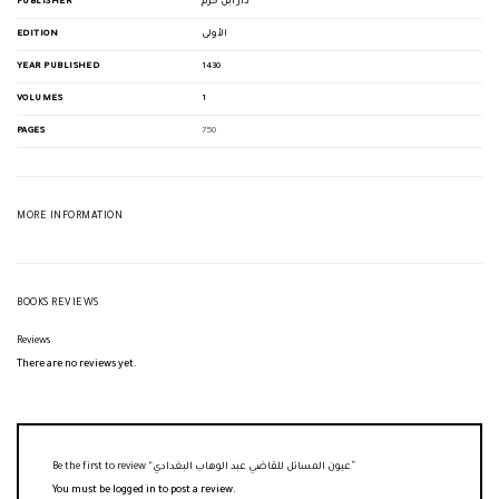
PUBLISHER
دار ابن حزم
EDITION
الأولى
YEAR PUBLISHED
1430
VOLUMES
1
PAGES
750
MORE INFORMATION
BOOKS REVIEWS
Reviews
There are no reviews yet.
Be the first to review “عيون المسائل للقاضي عبد الوهاب البغدادي”
You must be
logged in
to post a review.