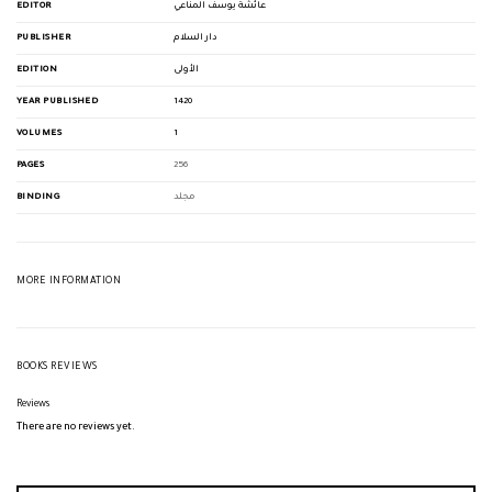
EDITOR
عائشة يوسف المناعي
PUBLISHER
دار السلام
EDITION
الأولى
YEAR PUBLISHED
1420
VOLUMES
1
PAGES
256
BINDING
مجلد
MORE INFORMATION
BOOKS REVIEWS
Reviews
There are no reviews yet.