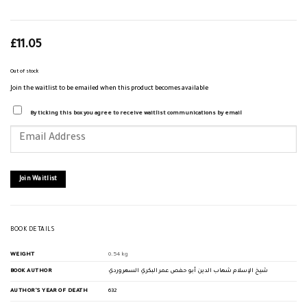
£
11.05
Out of stock
Join the waitlist to be emailed when this product becomes available
By ticking this box you agree to receive waitlist communications by email
Enter
your
email
address
to
join
Join Waitlist
the
waitlist
for
this
product
BOOK DETAILS
WEIGHT
0.54 kg
BOOK AUTHOR
شيخ الإسلام شهاب الدين أبو حفص عمر البكري السهروردي
AUTHOR'S YEAR OF DEATH
632