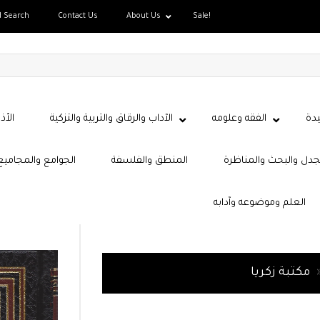
d Search
Contact Us
About Us
Sale!
دة
الفقه وعلومه
الآداب والرقاق والتربية والتزكية
الأذ
جدل والبحث والمناظرة
المنطق والفلسفة
الجوامع والمجاميع
العلم وموضوعه وآدابه
مكتبة زكريا