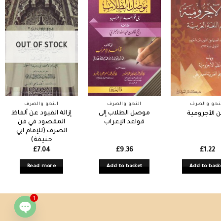
OUT OF STOCK
نحو والصرف
النحو والصرف
النحو والصرف
موصل الطلاب إلى
إزالة القيود عن ألفاظ
 الآجرومية
قواعد الإعراب
المقصود في فن
الصرف (للإمام ابي
حنيفة)
£
7.04
£
9.36
£
1.22
Read more
Add to basket
Add to bask
1