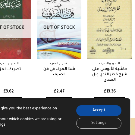
T OF STOCK
OUT OF STOCK
النحو والصرف
النحو والصرف
النحو والصر
حاشية الألوسي على
شذا العرف في فن
تصريف العز
شرح قطر الندي وبل
الصرف
الصدى
£
3.62
£
2.47
£
13.36
Read more
Read more
Add to basket
 give you the best experience on
Accept
bout which cookies we are using or
Settings
ings
Visa
PayPal
Str