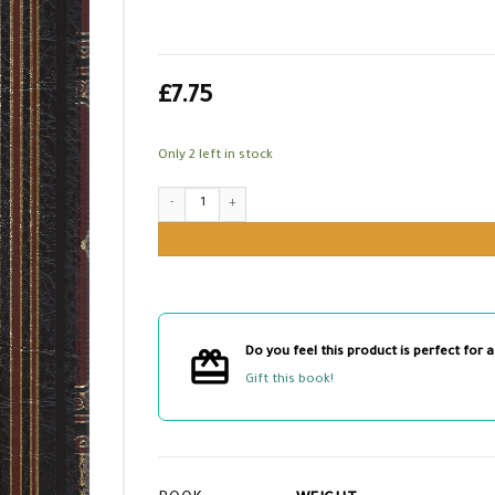
£
7.75
Only 2 left in stock
مجموعة الصرف quantity
Do you feel this product is perfect for a
Gift this book!