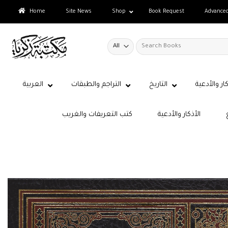
Skip
Home
Site News
Shop
Book Request
Advance
to
content
Search
for:
كار والأدعية
التاريخ
التراجم والطبقات
العربية
الأذكار والأدعية
كتب التعريفات والغريب