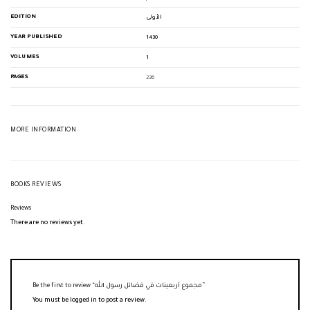
EDITION
الأولى
YEAR PUBLISHED
1430
VOLUMES
1
PAGES
236
MORE INFORMATION
BOOKS REVIEWS
Reviews
There are no reviews yet.
Be the first to review “مجموع أربعينات في فضائل رسول الله”
You must be
logged in
to post a review.