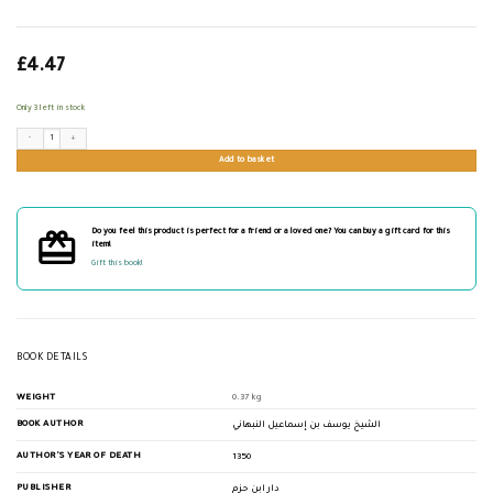
£
4.47
Only 3 left in stock
مجموع أربعينات في فضائل رسول الله quantity
Add to basket
Do you feel this product is perfect for a friend or a loved one? You can buy a gift card for this
item!
Gift this book!
BOOK DETAILS
WEIGHT
0.37 kg
BOOK AUTHOR
الشيخ يوسف بن إسماعيل النبهاني
AUTHOR'S YEAR OF DEATH
1350
PUBLISHER
دار ابن حزم