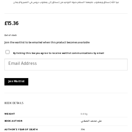
نبيا الله إسحاق ويعقوب عليهما السلام دعوة التوحيد من إسحاق إلى يعقوب دروس في الصبر والإيمان
£
15.36
Out of stock
Join the waitlist to be emailed when this product becomes available
By ticking this box you agree to receive waitlist communications by email
Enter
your
email
address
to
join
Join Waitlist
the
waitlist
for
this
product
BOOK DETAILS
WEIGHT
0.8 kg
BOOK AUTHOR
علي محمد الصلابي
AUTHOR'S YEAR OF DEATH
774