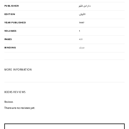
PUBLISHER
دار ابن كثير
EDITION
الأولى
YEAR PUBLISHED
1447
VOLUMES
1
PAGES
431
BINDING
مجلد
MORE INFORMATION
BOOKS REVIEWS
Reviews
There are no reviews yet.