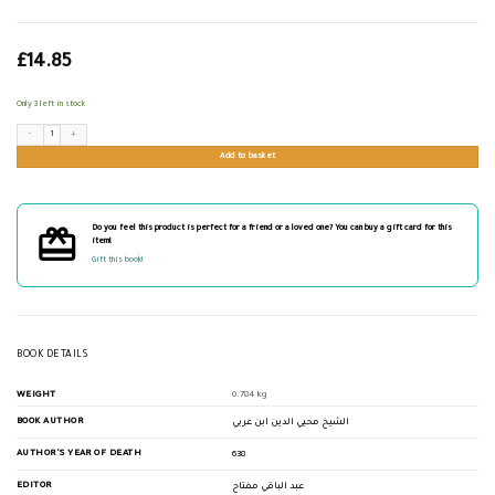
£
14.85
Only 3 left in stock
نتائج الأذكار في المقربين والأبرار quantity
Add to basket
Do you feel this product is perfect for a friend or a loved one? You can buy a gift card for this
item!
Gift this book!
BOOK DETAILS
WEIGHT
0.784 kg
BOOK AUTHOR
الشيخ محيي الدين ابن عربي
AUTHOR'S YEAR OF DEATH
638
EDITOR
عبد الباقي مفتاح