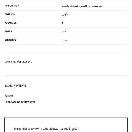
PUBLISHER
مؤسسة ابن العربي للبحوث والنشر
EDITION
الأولى
VOLUMES
1
PAGES
249
BINDING
مجلد
MORE INFORMATION
BOOKS REVIEWS
Reviews
There are no reviews yet.
Be the first to review “نتائج الأذكار في المقربين والأبرار”