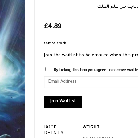
حاجة من علم الفلك
£
4.89
Out of stock
Join the waitlist to be emailed when this p
By ticking this box you agree to receive wait
Enter
your
email
address
Join Waitlist
to
join
the
BOOK
WEIGHT
waitlist
DETAILS
for