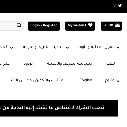
Login / Register
My wishlist
£
0.00
القرآن العظيم وعلومه
الحديث الشريف و علومه
العقي
الطب
السياسة الشرعية والحسبة
الردود
علم ال
متنوع
English
المكتبات والتحقيق وفهارس الكتب
نصب الشرك لاقتناص ما تشتد إليه الحاجة من ع