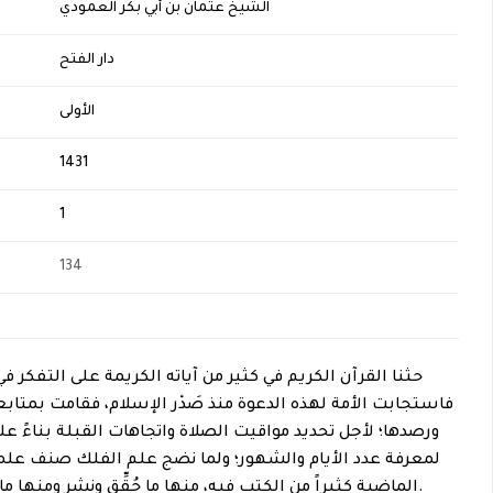
الشيخ عثمان بن أبي بكر العمودي
دار الفتح
الأولى
1431
1
134
حثنا القرآن الكريم في كثير من آياته الكريمة على التفكر 
فاستجابت الأمة لهذه الدعوة منذ صَدْر الإسلام، فقامت بمتا
ورصدها؛ لأجل تحديد مواقيت الصلاة واتجاهات القبلة بناءً عل
لمعرفة عدد الأيام والشهور؛ ولما نضج علم الفلك صنف علما
الماضية كثيراً من الكتب فيه، منها ما حُقِّق ونشر ومنها ما لا يزال مخطوطاً حتى اليوم.