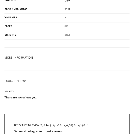
EDITION
الأولى
YEAR PUBLISHED
1445
VOLUMES
1
PAGES
876
BINDING
مجلد
MORE INFORMATION
BOOKS REVIEWS
Reviews
There are no reviews yet.
Be the first to review “نقوش الخواتم في الحضارة الإسلامية”
You must be
logged in
to post a review.