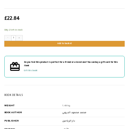
£
22.84
Only 2 left in stock
نقوش الخواتم في الحضارة الإسلامية quantity
Add to basket
Do you feel this product is perfect for a friend or a loved one? You can buy a gift card for this
item!
Gift this book!
BOOK DETAILS
WEIGHT
1.49 kg
BOOK AUTHOR
محمد محمود الدروبي
PUBLISHER
دار الرياحين