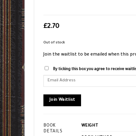
£
2.70
Out of stock
Join the waitlist to be emailed when this p
By ticking this box you agree to receive wait
Enter
your
email
address
Join Waitlist
to
join
the
BOOK
WEIGHT
waitlist
DETAILS
for