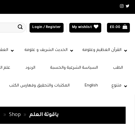
Login / Register
My wishlist
£
0.00
القرآن العظيم وعلومه
الحديث الشريف و علومه
العقي
الطب
السياسة الشرعية والحسبة
الردود
علم ال
متنوع
English
المكتبات والتحقيق وفهارس الكتب
ياقوتة العلم
»
Shop
»
م