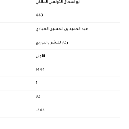
أبو اسحاق التونسي المالكي
H
443
عبد الحميد بن الحسين العيادي
ركاز للنشر والتوزيع
الأولى
1444
1
92
غلاف