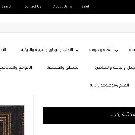
d Search
Contact Us
About Us
Sale!
دة
الفقه وعلومه
الآداب والرقاق والتربية والتزكية
الأذ
جدل والبحث والمناظرة
المنطق والفلسفة
الجوامع والمجاميع
العلم وموضوعه وآدابه
كتبة زكريا