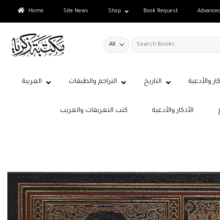
Skip
Home
Site News
Shop
Book Request
Advance
to
content
Search
for:
كار والأدعية
التاريخ
التراجم والطبقات
العربية
الأذكار والأدعية
كتب التعريفات والغريب