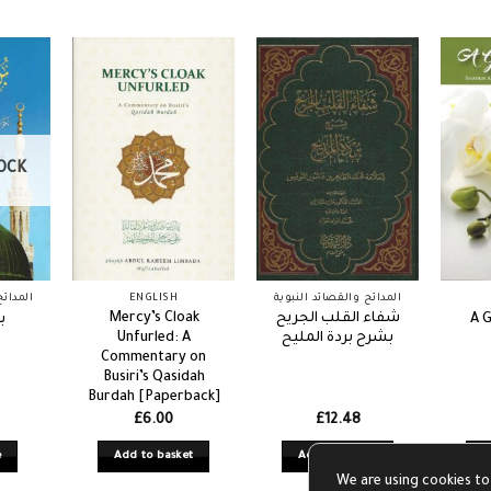
OCK
المدائح
ENGLISH
المدائح والقصائد النبوية
Mercy’s Cloak
شفاء القلب الجريح
ب
A G
Unfurled: A
بشرح بردة المليح
Commentary on
Busiri’s Qasidah
Burdah [Paperback]
£
6.00
£
12.48
e
Add to basket
Add to basket
A
We are using cookies to