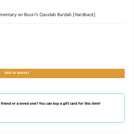
mentary on Busiri’s Qasidah Burdah [Hardback]
Burdah [Hardback] quantity
Add to basket
 friend or a loved one? You can buy a gift card for this item!