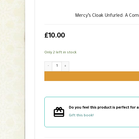
Mercy’s Cloak Unfurled: A Com
£
10.00
Only 2 left in stock
Mercy’s Cloak Unfurled: A Commentary on Busiri’s Qasidah 
Do you feel this product is perfect for a
Gift this book!