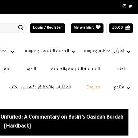
Login / Register
My wishlist
£
0.00
القرآن العظيم وعلومه
الحديث الشريف و علومه
العقي
الطب
السياسة الشرعية والحسبة
الردود
علم ال
المكتبات والتحقيق وفهارس الكتب
English
متنوع
 Unfurled: A Commentary on Busiri’s Qasidah Burdah
[Hardback]