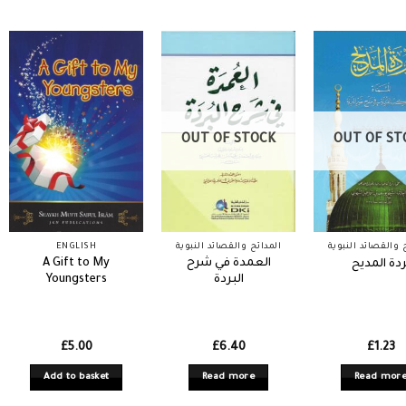
OUT OF STOCK
OUT OF ST
ENGLISH
المدائح والقصائد النبوية
 والقصائد النبوية
A Gift to My
العمدة في شرح
ردة المديح
Youngsters
البردة
£
5.00
£
6.40
£
1.23
Add to basket
Read more
Read mor