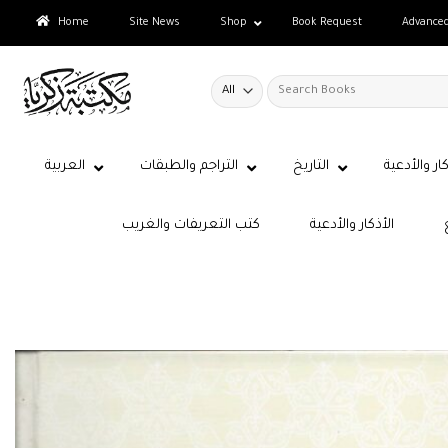
Skip
Home
Site News
Shop
Book Request
Advance
to
content
Search
for:
كار والأدعية
التاريخ
التراجم والطبقات
العربية
الأذكار والأدعية
كتب التعريفات والغريب