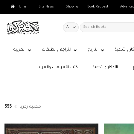
Skip
Home
Site News
Shop
Book Request
Advance
to
content
Search
for:
كار والأدعية
التاريخ
التراجم والطبقات
العربية
الأذكار والأدعية
كتب التعريفات والغريب
مكتبة زكريا
»
555