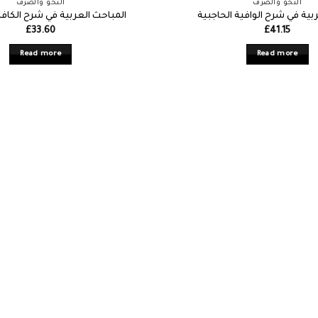
النحو والصرف
النحو والصرف
بية في شرح الوافية الحاجبية
المباحث العربية في شرح الكافي
£
33.60
£
41.15
Read more
Read more