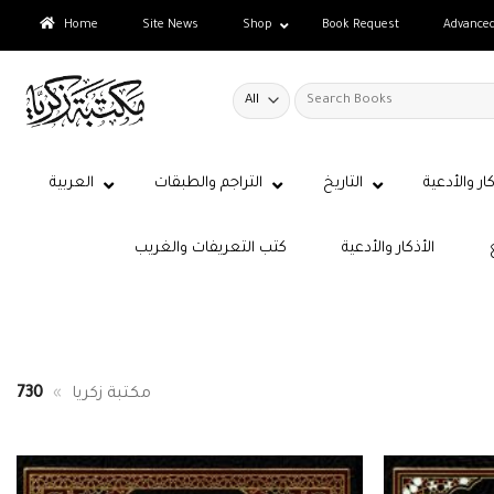
Skip
Home
Site News
Shop
Book Request
Advance
to
content
Search
for:
كار والأدعية
التاريخ
التراجم والطبقات
العربية
الأذكار والأدعية
كتب التعريفات والغريب
مكتبة زكريا
»
730