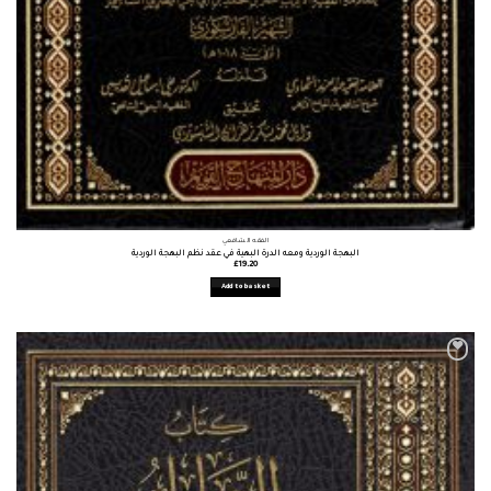
الفقه الشافعي
البهجة الوردية ومعه الدرة البهية في عقد نظم البهجة الوردية
£
19.20
Add to basket