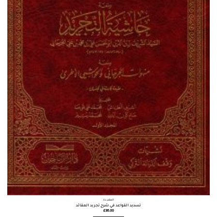
العقيدة
تسديد القواعد في شرح تجريد العقائد
£
36.00