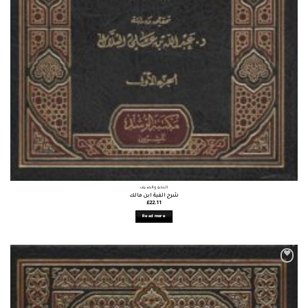
النحو والصرف
شرح الفية ابن مالك
£
22.11
Read more