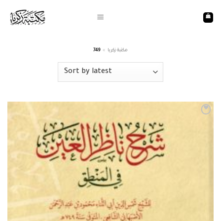
Skip
to
content
مكتبة زكريا
»
749