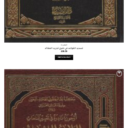
العقيدة
تسديد القواعد في شرح تجريد العقائد
£
36.59
Add to basket