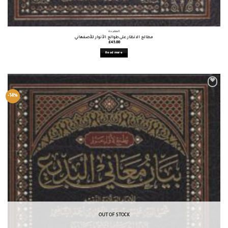
العقيدة
مطالع الانظار على طوالع الأنوار للأصفهاني
£
45.88
Read more
-14%
OUT OF STOCK