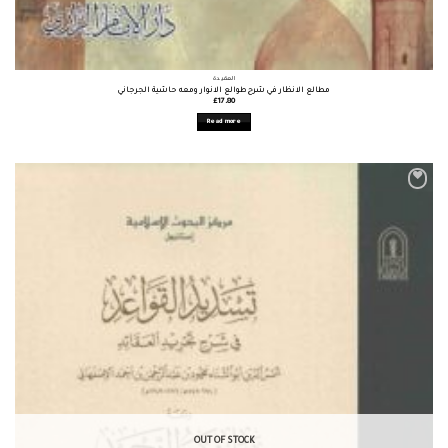
العقيدة
مطالع الانظار في شرح طوالع الانوار ومعه حاشية الجرجاني
£
17.80
Read more
OUT OF STOCK