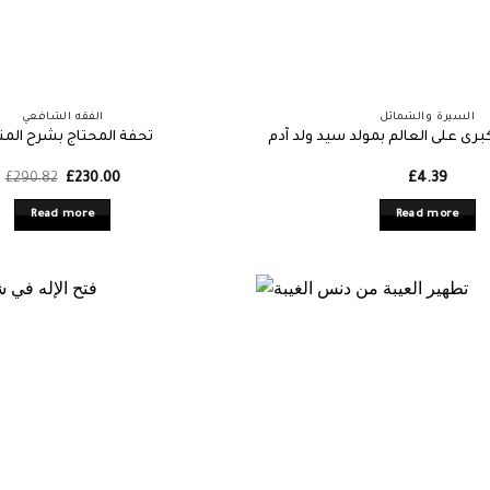
السيرة والشمائل
الفقه الشافعي
كبرى على العالم بمولد سيد ولد آدم
تحفة المحتاج بشرح المن
Original
Current
£
290.82
£
230.00
£
4.39
price
price
was:
is:
Read more
Read more
£290.82.
£230.00.