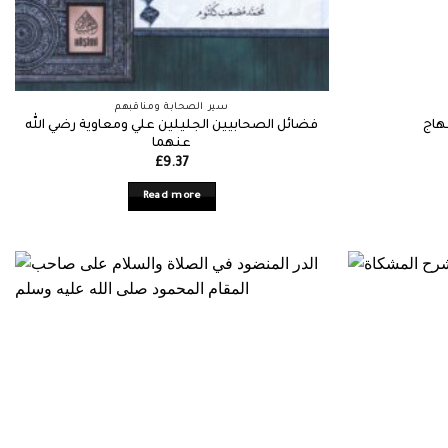
سير الصحابة ومناقبهم
فضائل الصحابيين الجليلين علي ومعاوية رضي الله
هاج
عنهما
£
9.37
Read more