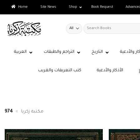
Skip
Home
Site News
Shop
Book Request
Advance
to
content
Search
for:
كار والأدعية
التاريخ
التراجم والطبقات
العربية
الأذكار والأدعية
كتب التعريفات والغريب
مكتبة زكريا
»
974