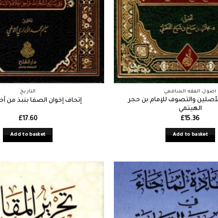
أصول الفقه الشافعي
التاريخ
لأصلين والتصوف للإمام بن حجر
إتحاف إخوان الصفا بنبذ من أخب
الهيتمي
£
17.60
£
15.36
Add to basket
Add to basket