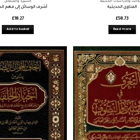
باحث والدراسات الحديثية
السيرة والشمائل
الفتاوى الحديثية
أشرف الوسائل إلى فهم ال
£
18.27
£
58.73
Add to basket
Read more