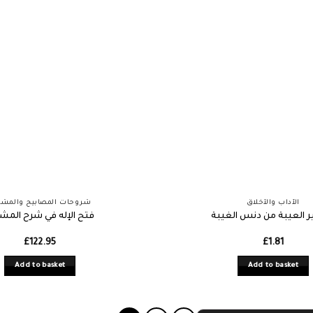
الآداب والأخلاق
شروحات المصابيح والمشك
 العيبة من دنس الغيبة
فتح الإله في شرح المش
£
122.95
£
1.81
Add to basket
Add to basket