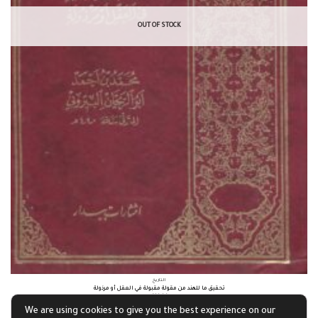
OUT OF STOCK
التاريخ
تحقيق ما للهند من مقولة مقبولة في العقل أو مرذولة
£
21.14
We are using cookies to give you the best experience on our
Read more