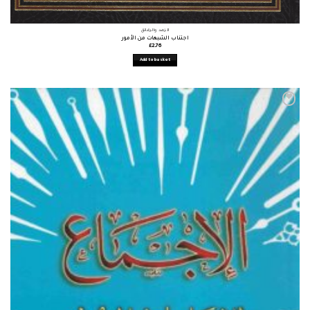
الزهد والرقائق
اجتناب الشبهات من الأمور
£
2.76
Add to basket