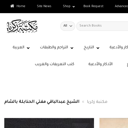
Skip
Home
Site News
Shop
Book Request
Advance
to
content
Search
for:
كار والأدعية
التاريخ
التراجم والطبقات
العربية
الأذكار والأدعية
كتب التعريفات والغريب
مكتبة زكريا
»
الشيخ عبدالباقي مفتي الحنابلة بالشام