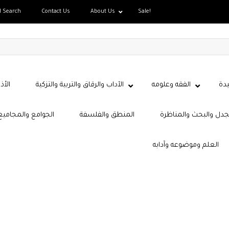
d Search
Contact Us
About Us
Sale!
دة
الفقه وعلومه
الآداب والرقاق والتربية والتزكية
الأذ
جدل والبحث والمناظرة
المنطق والفلسفة
الجوامع والمجاميع
العلم وموضوعه وآدابه