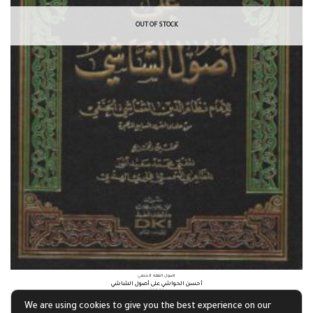
OUT OF STOCK
أصول الفقه الحنفي
أحسن الحواشي على أصول الشاشي
£
11.20
We are using cookies to give you the best experience on our
Read more