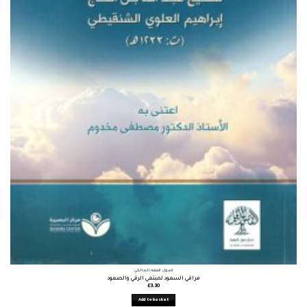
أصول الفقه المالكي
مراقي السعود لمبتغي الرقي والصعود
£
3.30
Add to basket