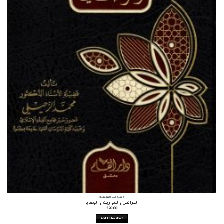
المباحث الفقهية
الفرائض والمواريث و الوصايا
£
20.80
Add to basket